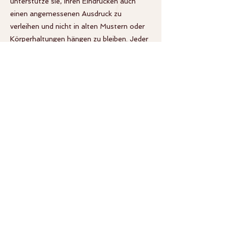
unterstütze sie, ihren Eindrücken auch
einen angemessenen Ausdruck zu
verleihen und nicht in alten Mustern oder
Körperhaltungen hängen zu bleiben. Jeder
Eindruck braucht einen Ausdruck. Ich helfe
Menschen, sich ins Hier und Jetzt
zurückzuerobern und sich an ihre
Ressourcen und Stärken mit allen Sinnen
zu erinnern. Alles ist Bewegung und kann
sich wandeln.
+49-8071-103489
sm@heldenreise.de