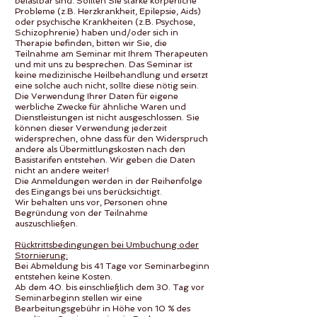
belastbar sind. Sollten Sie starke körperliche
Probleme (z.B. Herzkrankheit, Epilepsie, Aids)
oder psychische Krankheiten (z.B. Psychose,
Schizophrenie) haben und/oder sich in
Therapie befinden, bitten wir Sie, die
Teilnahme am Seminar mit Ihrem Therapeuten
und mit uns zu besprechen. Das Seminar ist
keine medizinische Heilbehandlung und ersetzt
eine solche auch nicht, sollte diese nötig sein.
Die Verwendung Ihrer Daten für eigene
werbliche Zwecke für ähnliche Waren und
Dienstleistungen ist nicht ausgeschlossen. Sie
können dieser Verwendung jederzeit
widersprechen, ohne dass für den Widerspruch
andere als Übermittlungskosten nach den
Basistarifen entstehen. Wir geben die Daten
nicht an andere weiter!
Die Anmeldungen werden in der Reihenfolge
des Eingangs bei uns berücksichtigt.
Wir behalten uns vor, Personen ohne
Begründung von der Teilnahme
auszuschließen.
Rücktrittsbedingungen bei Umbuchung oder
Stornierung:
Bei Abmeldung bis 41 Tage vor Seminarbeginn
entstehen keine Kosten.
Ab dem 40. bis einschließlich dem 30. Tag vor
Seminarbeginn stellen wir eine
Bearbeitungsgebühr in Höhe von 10 % des